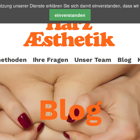
Nutzung unserer Dienste erklären Sie sich damit einverstanden, dass w
einverstanden
methoden
Ihre Fragen
Unser Team
Blog
Blog