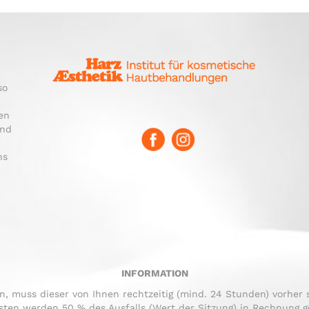
so
en
und
ns
INFORMATION
, muss dieser von Ihnen rechtzeitig (mind. 24 Stunden) vorher s
ten werden 50 % des Ausfalls (Wert der Sitzung) in Rechnung ge